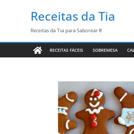
Pular
Receitas da Tia
para
o
conteúdo
Receitas da Tia para Saborear !!!
RECEITAS FÁCEIS
SOBREMESA
CA