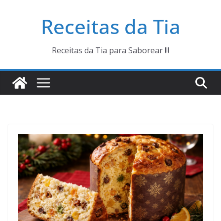
Pular
Receitas da Tia
para
o
conteúdo
Receitas da Tia para Saborear !!!