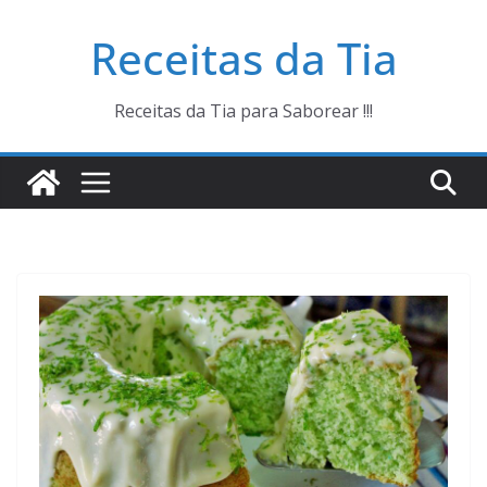
Pular
Receitas da Tia
para
o
conteúdo
Receitas da Tia para Saborear !!!