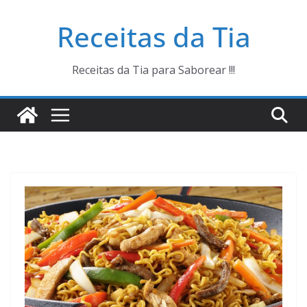
Pular
Receitas da Tia
para
o
conteúdo
Receitas da Tia para Saborear !!!