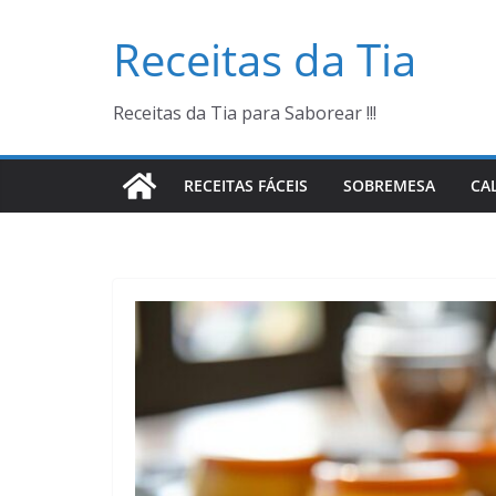
Pular
Receitas da Tia
para
o
conteúdo
Receitas da Tia para Saborear !!!
RECEITAS FÁCEIS
SOBREMESA
CA