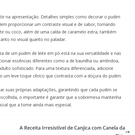
stir na apresentação. Detalhes simples como decorar o pudim
em proporcionar um contraste visual e de sabor, tornando
late ou coco, além de uma calda de caramelo extra, também
anto no visual quanto no paladar.
eza de um pudim de leite em pó está na sua versatilidade e nas
icionar essências diferentes como a de baunilha ou amêndoa,
ulto sofisticado. Para uma textura diferenciada, adicione
do um leve toque cítrico que contrasta com a doçura do pudim.
star suas próprias adaptações, garantindo que cada pudim se
o escolhida, o importante é garantir que a sobremesa mantenha
oal que a torne ainda mais especial.
A Receita Irresistível de Canjica com Canela da