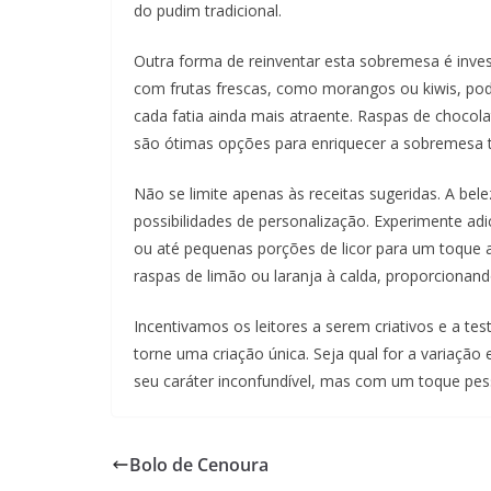
do pudim tradicional.
Outra forma de reinventar esta sobremesa é inve
com frutas frescas, como morangos ou kiwis, pod
cada fatia ainda mais atraente. Raspas de choco
são ótimas opções para enriquecer a sobremesa t
Não se limite apenas às receitas sugeridas. A bel
possibilidades de personalização. Experimente ad
ou até pequenas porções de licor para um toque ad
raspas de limão ou laranja à calda, proporcionan
Incentivamos os leitores a serem criativos e a te
torne uma criação única. Seja qual for a variaçã
seu caráter inconfundível, mas com um toque pess
Bolo de Cenoura