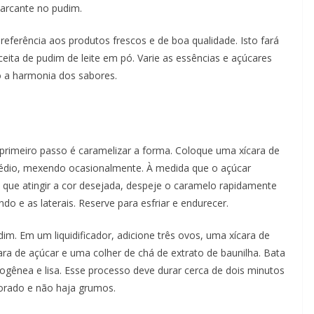
marcante no pudim.
preferência aos produtos frescos e de boa qualidade. Isto fará
ceita de pudim de leite em pó. Varie as essências e açúcares
 a harmonia dos sabores.
 primeiro passo é caramelizar a forma. Coloque uma xícara de
édio, mexendo ocasionalmente. À medida que o açúcar
 que atingir a cor desejada, despeje o caramelo rapidamente
 e as laterais. Reserve para esfriar e endurecer.
m. Em um liquidificador, adicione três ovos, uma xícara de
ícara de açúcar e uma colher de chá de extrato de baunilha. Bata
gênea e lisa. Esse processo deve durar cerca de dois minutos
porado e não haja grumos.