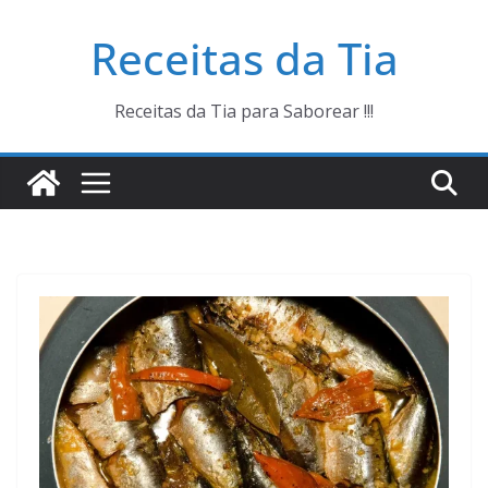
Pular
Receitas da Tia
para
o
conteúdo
Receitas da Tia para Saborear !!!