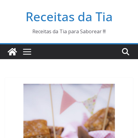
Pular
Receitas da Tia
para
o
conteúdo
Receitas da Tia para Saborear !!!