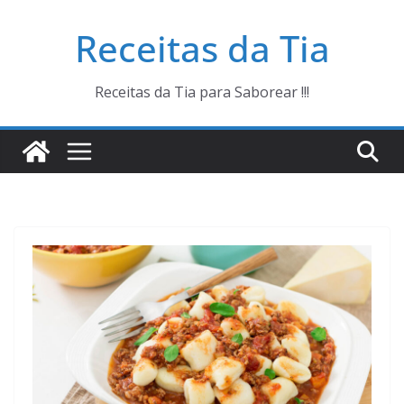
Pular
Receitas da Tia
para
o
conteúdo
Receitas da Tia para Saborear !!!