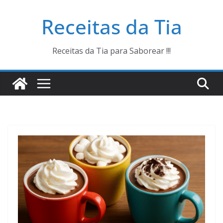
Pular
Receitas da Tia
para
o
conteúdo
Receitas da Tia para Saborear !!!