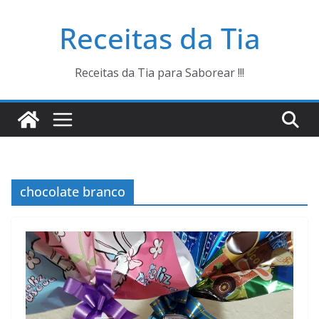
Pular
Receitas da Tia
para
o
conteúdo
Receitas da Tia para Saborear !!!
chocolate branco