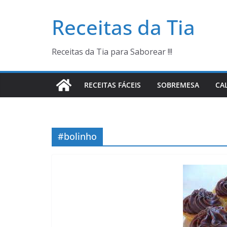
Pular
Receitas da Tia
para
o
conteúdo
Receitas da Tia para Saborear !!!
RECEITAS FÁCEIS
SOBREMESA
CA
#bolinho