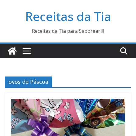
Pular
Receitas da Tia
para
o
conteúdo
Receitas da Tia para Saborear !!!
ovos de Páscoa