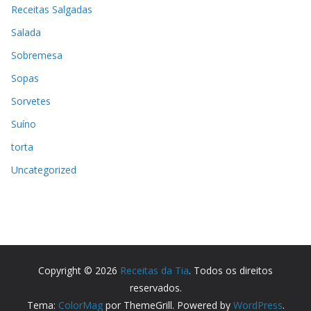
Receitas Salgadas
Salada
Sobremesa
Sopas
Sorvetes
Suíno
torta
Uncategorized
Copyright © 2026
Receitas da Tia
. Todos os direitos
reservados.
Tema:
ColorMag
por ThemeGrill. Powered by
WordPress
.