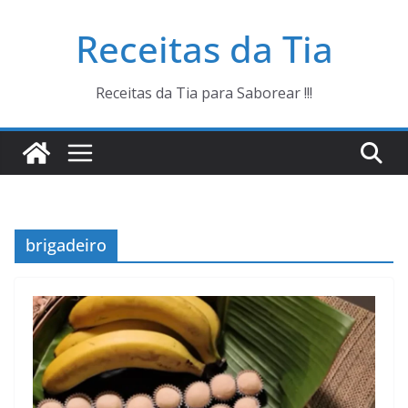
Pular
Receitas da Tia
para
o
conteúdo
Receitas da Tia para Saborear !!!
brigadeiro